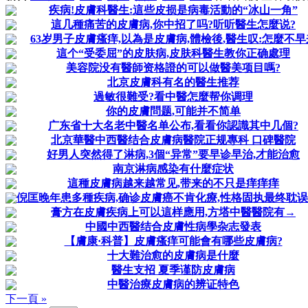
疾病!皮膚科醫生:這些皮损是病毒活動的“冰山一角”
這几種痛苦的皮膚病,你中招了吗?听听醫生怎麼说?
63岁男子皮膚瘙痒,以為是皮膚病,體檢後,醫生叹:怎麼不早
這个“受委屈”的皮肤病,皮肤科醫生教你正确處理
美容院没有醫師资格證的可以做醫美项目嗎?
北京皮膚科有名的醫生推荐
過敏很難受?看中醫怎麼帮你调理
你的皮膚問题,可能并不简单
广东省十大名老中醫名单公布,看看你認識其中几個?
北京華醫中西醫结合皮膚病醫院正规專科 口碑醫院
好男人突然得了淋病,3個“异常”要早诊早治,才能治愈
南京淋病感染有什麼症状
這種皮膚病越来越常见,带来的不只是痒痒痒
倪匡晚年患多種疾病,确诊皮膚癌不肯化療,性格固执最终耽
膏方在皮膚疾病上可以這样應用,方塔中醫醫院有→
中國中西醫结合皮膚性病學杂志發表
【膚康·科普】皮膚瘙痒可能會有哪些皮膚病?
十大難治愈的皮膚病是什麼
醫生支招 夏季谨防皮膚病
中醫治療皮膚病的辨证特色
下一頁 »