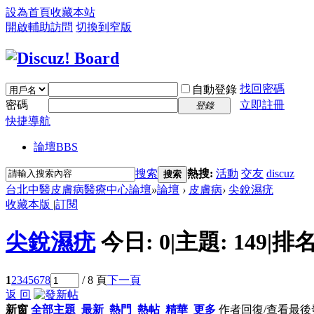
設為首頁
收藏本站
開啟輔助訪問
切換到窄版
找回密碼
自動登錄
密碼
立即註冊
登錄
快捷導航
論壇
BBS
搜索
熱搜:
活動
交友
discuz
搜索
台北中醫皮膚病醫療中心論壇
»
論壇
›
皮膚病
›
尖銳濕疣
收藏本版
|
訂閱
尖銳濕疣
今日:
0
|
主題:
149
|
排名
1
2
3
4
5
6
7
8
/ 8 頁
下一頁
返 回
新窗
全部主題
最新
熱門
熱帖
精華
更多
作者
回復/查看
最後