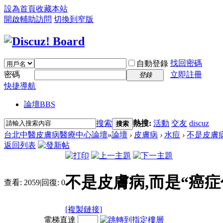
設為首頁
收藏本站
開啟輔助訪問
切換到窄版
找回密碼
自動登錄
密碼
立即註冊
登錄
快捷導航
論壇
BBS
搜索
熱搜:
活動
交友
discuz
搜索
台北中醫皮膚病醫療中心論壇
»
論壇
›
皮膚病
›
水痘
›
不是皮膚病
返回列表
不是皮膚病,而是“癌症
查看:
2059
|
回復:
0
[複製鏈接]
電梯直達