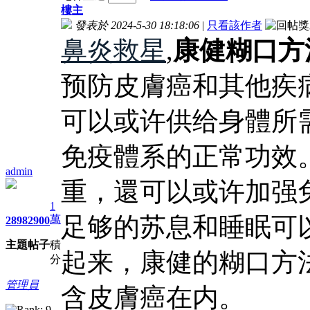
樓主
發表於 2024-5-30 18:18:06
|
只看該作者
鼻炎救星
,
康健糊口方
预防皮膚癌和其他疾
可以或许供给身體所
免疫體系的正常功效
admin
重，還可以或许加强
1
足够的苏息和睡眠可
萬
2898
2900
主題
帖子
積
起来，康健的糊口方
分
管理員
含皮膚癌在内。