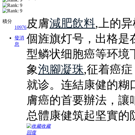
皮膚
減肥飲料
,上的
積分
10976
個旌旗灯号，出格是
發消
息
型鳞状细胞癌等环境
象
泡腳凝珠
,征着癌
就诊。连結康健的糊
膚癌的首要辦法，讓
总體康健筑起坚實的
收藏
回復