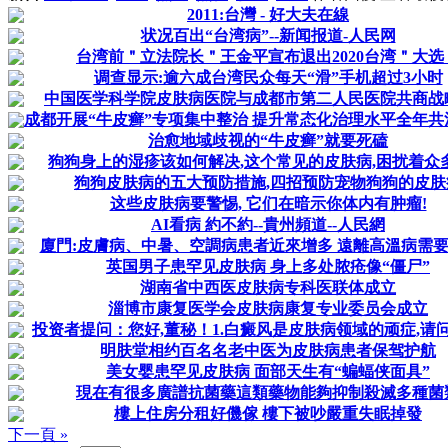
2011:台灣 - 好大夫在線
状况百出“台湾病”--新闻报道-人民网
台湾前＂立法院长＂王金平宣布退出2020台湾＂大选
调查显示:逾六成台湾民众每天“滑”手机超过3小时
中国医学科学院皮肤病医院与成都市第二人民医院共商战
成都开展“牛皮癣”专项集中整治 提升常态化治理水平全年共清除2
治愈地域歧视的“牛皮癣”就要死磕
狗狗身上的湿疹该如何解决,这个常见的皮肤病,困扰着众
狗狗皮肤病的五大预防措施,四招预防宠物狗狗的皮肤
这些皮肤病要警惕, 它们在暗示你体内有肿瘤!
AI看病 約不約--貴州頻道--人民網
廈門:皮膚病、中暑、空調病患者近來增多 遠離高溫病需
英国男子患罕见皮肤病 身上多处脓疮像“僵尸”
湖南省中西医皮肤病专科医联体成立
淄博市康复医学会皮肤病康复专业委员会成立
投资者提问：您好,董秘！1.白癜风是皮肤病领域的顽症,请问公
明肤堂相约百名名老中医为皮肤病患者保驾护航
美女婴患罕见皮肤病 面部天生有“蝙蝠侠面具”
現在有很多廣譜抗菌藥這類藥物能夠抑制殺滅多種菌
樓上住房分租好僟傢 樓下被吵嚴重失眠掉發
下一頁 »