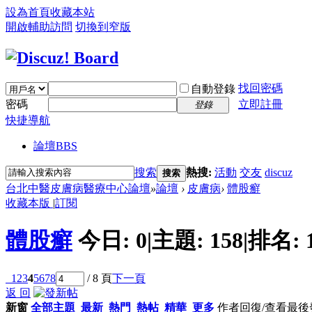
設為首頁
收藏本站
開啟輔助訪問
切換到窄版
找回密碼
自動登錄
密碼
立即註冊
登錄
快捷導航
論壇
BBS
搜索
熱搜:
活動
交友
discuz
搜索
台北中醫皮膚病醫療中心論壇
»
論壇
›
皮膚病
›
體股癬
收藏本版
|
訂閱
體股癬
今日:
0
|
主題:
158
|
排名:
1
2
3
4
5
6
7
8
/ 8 頁
下一頁
返 回
新窗
全部主題
最新
熱門
熱帖
精華
更多
作者
回復/查看
最後