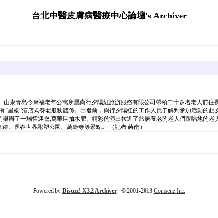
台北中醫皮膚病醫療中心論壇's Archiver
――山東青島今康福老年公寓所屬尚行夕陽紅旅游服務有限公司帶領二十多名老人前往長春,
有“星級”酒店式養老服務體係。出發前，尚行夕陽紅的工作人員了解到參加活動的趙
門舉辦了一場懽迎會,萬華區抽水肥。精彩的演出拉近了旅居養老的老人們跟噹地的老
遺跡、長春世界彫塑公園、萬壽寺等景點。 （記者 蔣南）
Powered by
Discuz! X3.2 Archiver
© 2001-2013
Comsenz Inc.