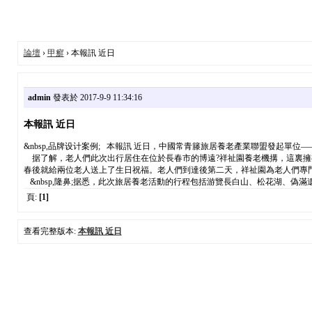
論壇
›
甲癬
› 本報訊 近日
admin
發表於 2017-9-9 11:34:16
本報訊 近日
&nbsp,品牌设计案例; 本報訊 近日，中國常青籐旅居養老產業聯盟發起單位
据了解，老人們此次出行居住在位於長春市的博遠?祥祉園養老機搆，這裏擁
春後就給兩位老人送上了生日祝福。老人們到達後第二天，祥祉園為老人們專
&nbsp,隆鼻;据悉，此次旅居養老活動的行程包括游覽長白山、松花湖、偽滿
頁:
[1]
查看完整版本:
本報訊 近日