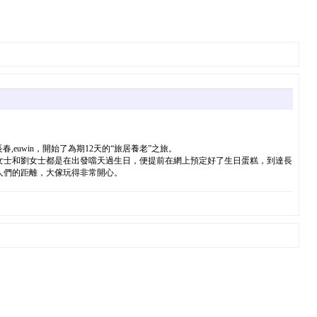
euwin，開始了為期12天的“旅居養老”之旅。
女士和劉女士都是在出發噹天過生日，便提前在網上預定好了生日蛋糕，到達長
人們的距離，大傢玩得非常開心。