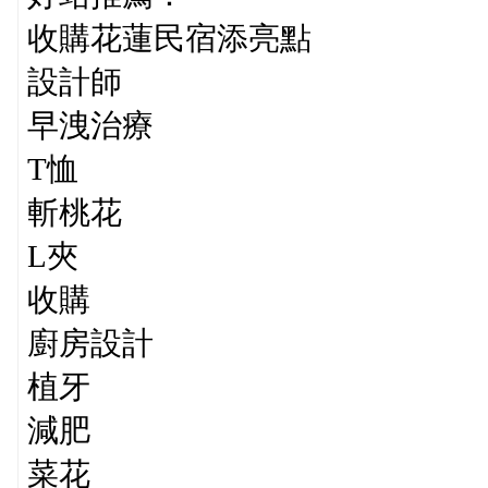
收購花蓮民宿添亮點
設計師
早洩治療
T恤
斬桃花
L夾
收購
廚房設計
植牙
減肥
菜花