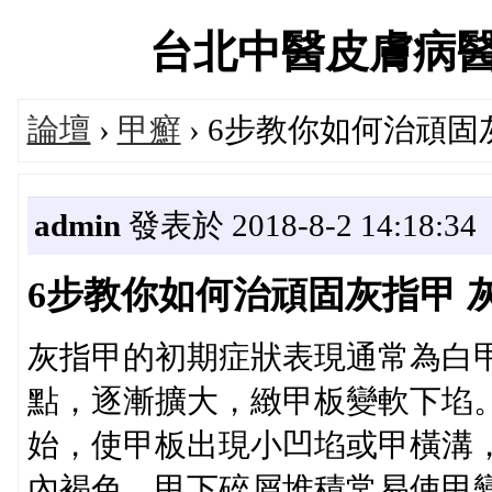
台北中醫皮膚病醫療中
論壇
›
甲癬
› 6步教你如何治頑固
admin
發表於 2018-8-2 14:18:34
6步教你如何治頑固灰指甲 
灰指甲的初期症狀表現通常為白
點，逐漸擴大，緻甲板變軟下埳
始，使甲板出現小凹埳或甲橫溝
內褐色。甲下碎屑堆積常易使甲